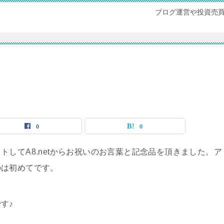
ブログ運営や投資売
0
0
してA8.netからお祝いのお言葉と記念品を頂きました。ア
のは初めてです。
す♪