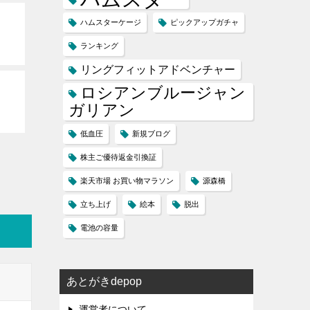
ハムスターケージ
ピックアップガチャ
ランキング
リングフィットアドベンチャー
ロシアンブルージャン
ガリアン
低血圧
新規ブログ
株主ご優待返金引換証
楽天市場 お買い物マラソン
源森橋
立ち上げ
絵本
脱出
電池の容量
あとがきdepop
運営者について