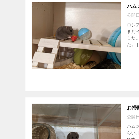
ハム
公開
ロシ
まだ
した
た。 [
お掃
公開
ハム
らい