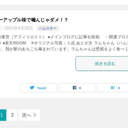
ーアップル味で噛んじゃダメ！？
日：
2021年4月25日
ハムスター
の運営（アフィリエイト） ●メインブログに記事を投稿 ・開運ブロ
事 ●楽天ROOM #オリジナル写真：１品 あとがき ラムちゃん（ハム
に、我が家のあちこち噛まれています。ラムちゃんは壁紙をよく食べ [
続きを読む
Tweet
0
0
1
2
次へ