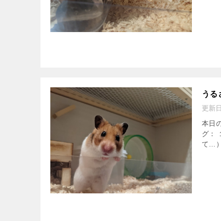
うる
更新
本日
グ：
て…）