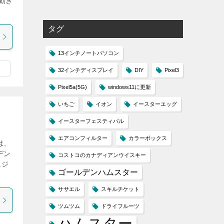
動き
タグ
13インチノートパソコン
32インチディスプレイ
DIY
Pixel3
Pixel5a(5G)
windows11に更新
いちご
イオン
イースターエッグ
イースターフェスティバル
エアコンフィルター
カラーボックス
は、
デン
コストコのカナディアンウイスキー
にジ
ゴールデンハムスター
ササエル
スキルチケット
ツムツム
ドライフルーツ
ハムスター