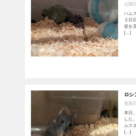
公開
ハム
２日
姿を
[…]
ロシ
更新
本日
した
ムス
[…]