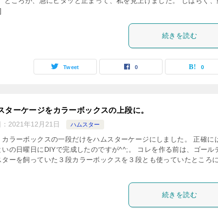
。 ところが、急にピタッと止まって、私を見上げました。 しばらく、
]
続きを読む
Tweet
0
0
スターケージをカラーボックスの上段に。
日：
2021年12月21日
ハムスター
、カラーボックスの一段だけをハムスターケージにしました。 正確に
といの日曜日にDIYで完成したのですが^^;。 コレを作る前は、ゴール
スターを飼っていた３段カラーボックスを３段とも使っていたところ
続きを読む