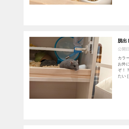
脱出
公開
カラ
お外
ぞ！
たい [