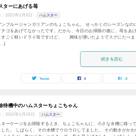
スターにあげる苺
日：
2022年2月6日
ハムスター
アンブルージャンガリアンのちょこちゃん。 せっかくのシーズンなの
イチゴをあげてなかったです。だから、今日のお掃除の後に、苺をあ
。すごく軽いドライ苺ですけど。 興味が湧いたようでスグにたべま
…]
続きを読む
Tweet
0
0
除待機中のハムスターちょこちゃん
日：
2022年1月26日
ハムスター
スターケージをお掃除するとき、ちょこちゃんに、小さな水槽に移っ
ました。 しばらく、その水槽でウロウロしてました。 その動きがかわ