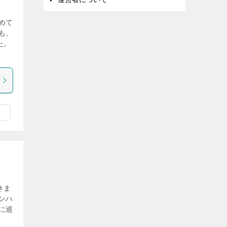
めて
も、
た。
きま
ンハ
に巡