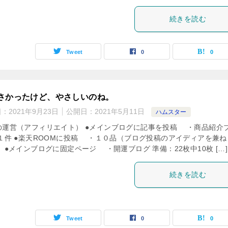
続きを読む
Tweet
0
0
さかったけど、やさしいのね。
日：
2021年9月23日
公開日：
2021年5月11日
ハムスター
の運営（アフィリエイト） ●メインブログに記事を投稿 ・商品紹介
 １件 ●楽天ROOMに投稿 ・１０品（ブログ投稿のアイディアを兼ね
 ●メインブログに固定ページ ・開運ブログ 準備：22枚中10枚 […]
続きを読む
Tweet
0
0