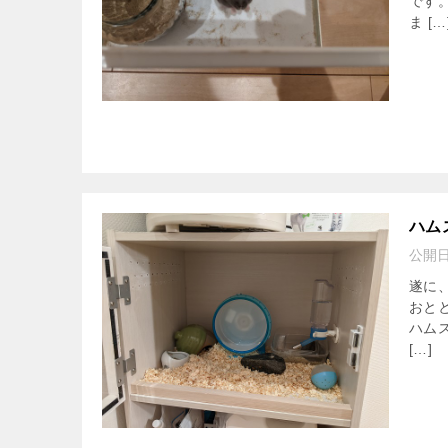
です
ま […
ハム
公開
遂に
おと
ハム
[…]