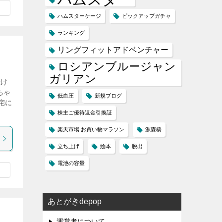
ハムスターケージ
ピックアップガチャ
ランキング
リングフィットアドベンチャー
ロシアンブルージャン
ガリアン
続け
ちゃ
低血圧
新規ブログ
宅に
株主ご優待返金引換証
楽天市場 お買い物マラソン
源森橋
立ち上げ
絵本
脱出
電池の容量
あとがきdepop
運営者について