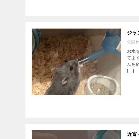
ジャ
公開
お水
てま
んを
[…]
近寄