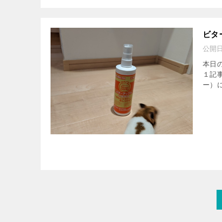
ビタ
公開
本日
１記
ー）