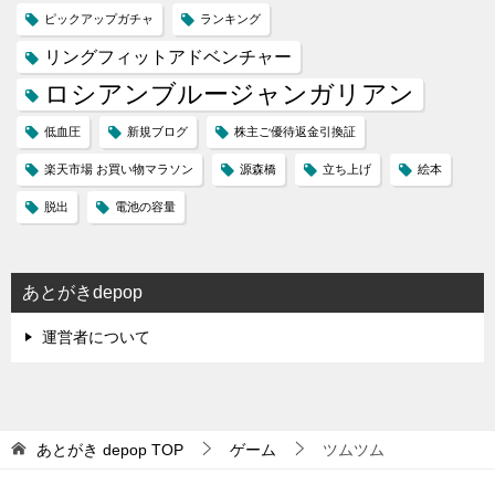
ピックアップガチャ
ランキング
リングフィットアドベンチャー
ロシアンブルージャンガリアン
低血圧
新規ブログ
株主ご優待返金引換証
楽天市場 お買い物マラソン
源森橋
立ち上げ
絵本
脱出
電池の容量
あとがきdepop
運営者について
あとがき depop
TOP
ゲーム
ツムツム