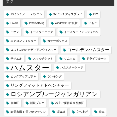
タグ
13インチノートパソコン
32インチディスプレイ
DIY
Pixel3
Pixel5a(5G)
windows11に更新
いちご
イオン
イースターエッグ
イースターフェスティバル
エアコンフィルター
カラーボックス
ゴールデンハムスター
コストコのカナディアンウイスキー
ササエル
スキルチケット
ツムツム
ドライフルーツ
ハムスター
ハムスターケージ
ピックアップガチャ
ランキング
リングフィットアドベンチャー
ロシアンブルージャンガリアン
低血圧
新規ブログ
株主ご優待返金引換証
楽天市場 お買い物マラソン
源森橋
立ち上げ
絵本