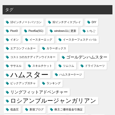
タグ
13インチノートパソコン
32インチディスプレイ
DIY
Pixel3
Pixel5a(5G)
windows11に更新
いちご
イオン
イースターエッグ
イースターフェスティバル
エアコンフィルター
カラーボックス
ゴールデンハムスター
コストコのカナディアンウイスキー
ササエル
スキルチケット
ツムツム
ドライフルーツ
ハムスター
ハムスターケージ
ピックアップガチャ
ランキング
リングフィットアドベンチャー
ロシアンブルージャンガリアン
低血圧
新規ブログ
株主ご優待返金引換証