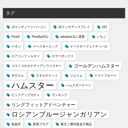
タグ
13インチノートパソコン
32インチディスプレイ
DIY
Pixel3
Pixel5a(5G)
windows11に更新
いちご
イオン
イースターエッグ
イースターフェスティバル
エアコンフィルター
カラーボックス
ゴールデンハムスター
コストコのカナディアンウイスキー
ササエル
スキルチケット
ツムツム
ドライフルーツ
ハムスター
ハムスターケージ
ピックアップガチャ
ランキング
リングフィットアドベンチャー
ロシアンブルージャンガリアン
低血圧
新規ブログ
株主ご優待返金引換証