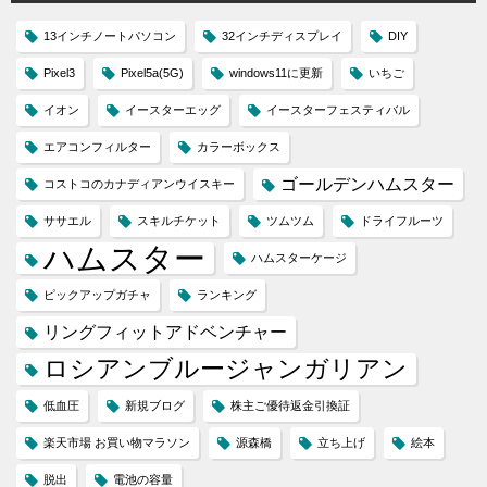
13インチノートパソコン
32インチディスプレイ
DIY
Pixel3
Pixel5a(5G)
windows11に更新
いちご
イオン
イースターエッグ
イースターフェスティバル
エアコンフィルター
カラーボックス
ゴールデンハムスター
コストコのカナディアンウイスキー
ササエル
スキルチケット
ツムツム
ドライフルーツ
ハムスター
ハムスターケージ
ピックアップガチャ
ランキング
リングフィットアドベンチャー
ロシアンブルージャンガリアン
低血圧
新規ブログ
株主ご優待返金引換証
楽天市場 お買い物マラソン
源森橋
立ち上げ
絵本
脱出
電池の容量