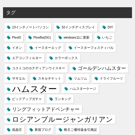
タグ
13インチノートパソコン
32インチディスプレイ
DIY
Pixel3
Pixel5a(5G)
windows11に更新
いちご
イオン
イースターエッグ
イースターフェスティバル
エアコンフィルター
カラーボックス
ゴールデンハムスター
コストコのカナディアンウイスキー
ササエル
スキルチケット
ツムツム
ドライフルーツ
ハムスター
ハムスターケージ
ピックアップガチャ
ランキング
リングフィットアドベンチャー
ロシアンブルージャンガリアン
低血圧
新規ブログ
株主ご優待返金引換証