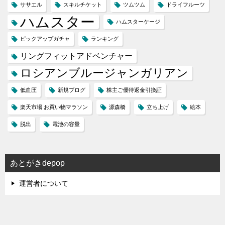
ササエル
スキルチケット
ツムツム
ドライフルーツ
ハムスター
ハムスターケージ
ピックアップガチャ
ランキング
リングフィットアドベンチャー
ロシアンブルージャンガリアン
低血圧
新規ブログ
株主ご優待返金引換証
楽天市場 お買い物マラソン
源森橋
立ち上げ
絵本
脱出
電池の容量
あとがきdepop
運営者について