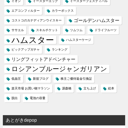
イオン
イースターエッグ
イースターフェスティバル
エアコンフィルター
カラーボックス
ゴールデンハムスター
コストコのカナディアンウイスキー
ササエル
スキルチケット
ツムツム
ドライフルーツ
ハムスター
ハムスターケージ
ピックアップガチャ
ランキング
リングフィットアドベンチャー
ロシアンブルージャンガリアン
低血圧
新規ブログ
株主ご優待返金引換証
楽天市場 お買い物マラソン
源森橋
立ち上げ
絵本
脱出
電池の容量
あとがきdepop