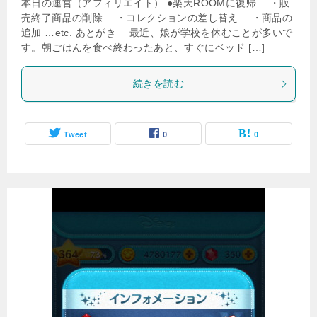
本日の運営（アフィリエイト） ●楽天ROOMに復帰 ・販
売終了商品の削除 ・コレクションの差し替え ・商品の
追加 …etc. あとがき 最近、娘が学校を休むことが多いで
す。朝ごはんを食べ終わったあと、すぐにベッド […]
続きを読む
Tweet
0
0