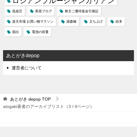
ロシアンブルージャンガリアン
低血圧
新規ブログ
株主ご優待返金引換証
楽天市場 お買い物マラソン
源森橋
立ち上げ
絵本
脱出
電池の容量
あとがきdepop
運営者について
あとがき depop
TOP
atogaki著者のアーカイブリスト（3 / 4ページ）
© 2021 あとがき depop