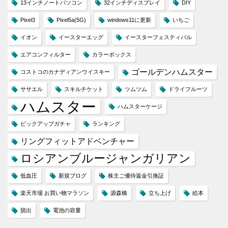
13インチノートパソコン
32インチディスプレイ
DIY
Pixel3
Pixel5a(5G)
windows11に更新
いちご
イオン
イースターエッグ
イースターフェスティバル
エアコンフィルター
カラーボックス
ゴールデンハムスター
コストコのカナディアンウイスキー
ササエル
スキルチケット
ツムツム
ドライフルーツ
ハムスター
ハムスターケージ
ピックアップガチャ
ランキング
リングフィットアドベンチャー
ロシアンブルージャンガリアン
低血圧
新規ブログ
株主ご優待返金引換証
楽天市場 お買い物マラソン
源森橋
立ち上げ
絵本
脱出
電池の容量